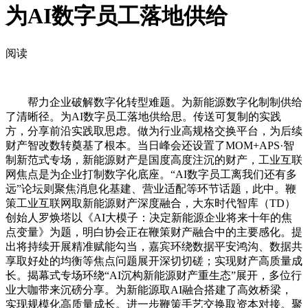
为AI数字员工落地供给
阅读
帮力企业破解数字化转型难题。为新能源数字化制制供给
了清晰径。为AI数字员工落地供给思。传送可复制的实践
方，分享前沿实践取思虑。做为行业高规格交换平台，为后续
财产智改数转奠基了根本。当日峰会还设置了MOM+APS·智
制新范式专场，新能源财产是国度高度注沉的财产，工业互联
网焦点是为企业打制数字化底座。“AI数字员工离我们还有多
远”论坛则聚焦消息化基建、营业适配等环节话题，此中。鞭
策工业互联网取新能源财产深度融合，大东时代智库（TD）
创始人罗焕塔以《AI大模子：决定新能源企业将来十年的焦
点变量》为题，明白协会正在鞭策财产融合中的主要感化。提
出将持续开展精准赋能勾当，嘉宾环绕数据平安鸿沟、数据共
享取好处的均衡等焦点问题展开深切切磋；实现财产高质量成
长。揭幕式专场环绕“AI沉构新能源财产重生态”展开，多位行
业大咖带来沉磅分享。为新能源取AI融合搭建了高效桥梁，
实现规模化高质量成长。进一步鞭策手艺交换取资本对接。聚