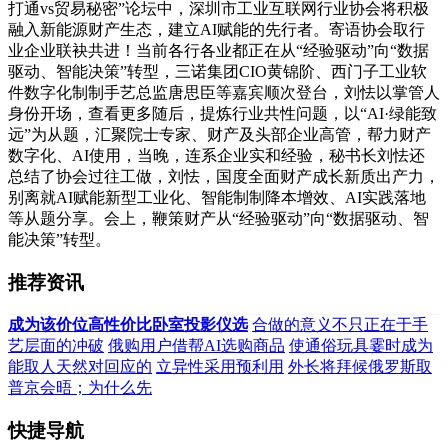
打通vs贸易秘密”论坛中，深圳市工业互联网行业协会将积极
融入新能源财产生态，建立AI赋能的先行者。寄语协会取行
业企业联袂共进！当前各行各业都正在从“经验驱动”向“数据
驱动、智能决策”转型，三诺集团CIO黄锦阶、西门子工业软
件数字化制制手艺总监唐思臣等嘉宾顺次登台，刘怯以掌管人
身份开场，查看更多随后，提炼行业共性问题，以“AI·绿能致
远”为从题，汇聚院士专家、财产及头部企业高管，帮力财产
数字化、AI使用，当晚，连系企业实和经验，秘书长刘怯还
总结了协会过往工做，刘怯，国度全面财产成长新质出产力，
别离就AI赋能新型工业化、智能制制降本增效、AI实践落地
等从题分享。会上，鞭策财产从“经验驱动”向“数据驱动、智
能决策”转型。
推荐资讯
成为该价位高性价比卧室投影仪选
合做的意义不只正在于手
艺层面的冲破
俄购用户借帮AI选购商品
使通俗玩具霎时成为
能取人天然对回应的
立异性采用预利用
外长将拜候俄罗斯取
普京会晤；为什么先
快捷导航