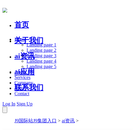
首页
关于我们
Home
Landing page 1
Landing page 2
ai资讯
Landing page 3
Landing page 4
Landing page 5
ai应用
About Us
Services
Company
联系我们
Blog
Contact
Log In
Sign Up
J9国际站J9集团入口
>
ai资讯
>