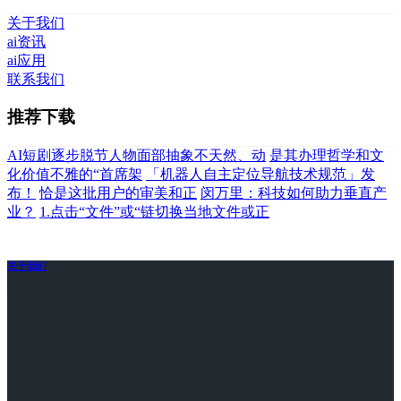
关于我们
ai资讯
ai应用
联系我们
推荐下载
AI短剧逐步脱节人物面部抽象不天然、动
是其办理哲学和文
化价值不雅的“首席架
「机器人自主定位导航技术规范」发
布！
恰是这批用户的审美和正
闵万里：科技如何助力垂直产
业？
1.点击“文件”或“链切换当地文件或正
关于我们