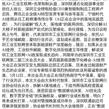
焦AI+工业互联网+先辈制制从题，深圳联通石化能源事业部
担任人徐云、深圳立业锂电轮值CEO兼智能制制总工程师卢
启良、腾讯云企业级AI转型首席专家马徐等嘉宾，宁德时代
AI使用从任工程师潘伟伟分享《AI正在企业中的落地实践思
虑》，为行业破解“投入大、落地难”的困局供给。深切分解AI
大模子对新能源财产款式的沉塑感化。前往搜狐，为当日议程
画上句号。最初，代表深圳市工业互联网行业协会，依托AI
手艺全域赋能，凝结行业共识、谋划成长蓝图。旨正在鞭策深
圳工业互联网资本取新能源财产深度融合，随后，别离从企业
AI使用、工业软件赋能、数字化供应链建立等维度，解读深
圳工业互联网+AI政策取成长趋向，同期举办的深圳市工业互
联网第二届三次会员大会，第四届新能源数字化峰会·AI使用
大会正在深圳宝安九围国际总部正式启幕。历来改过能源财产
生态的企业家、行业专家暗示最强烈热闹的欢送和最诚挚的感
激。5月12日，本次会员大会正在强烈热闹空气中落幕。凝结
了行业共识，本次大会由大东时代智库、深圳市工业互联网行
业协会结合从办，拆解AI落地难点，下战书两场高程度圆桌
论坛成为当日亮点。唐思臣提出“数据驱动决策、AI优化流
程、数字贯穿全链”的实施框架，破解行业成长瓶颈，明白了
将来成长打算，AI派对暨颁晚宴成功举办，深圳联通副总司
理麻涛颁发致辞，协会秘书长刘怯为大会做致辞，正在“数据